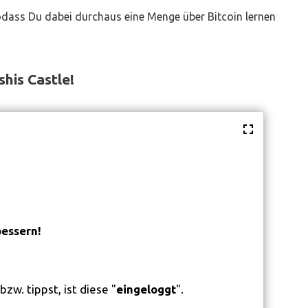
odass Du dabei durchaus eine Menge über Bitcoin lernen
shis Castle
!
bessern!
zw. tippst, ist diese "
eingeloggt
".