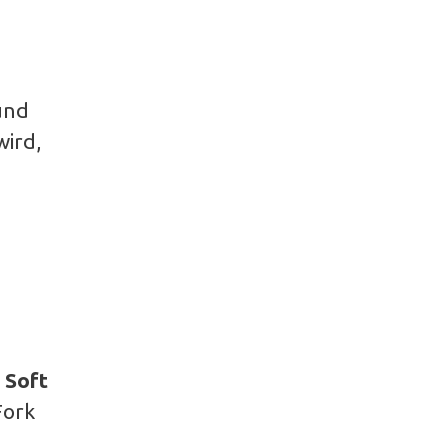
und
ird,
d
Soft
Fork