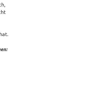
ch,
cht
hat.
en: