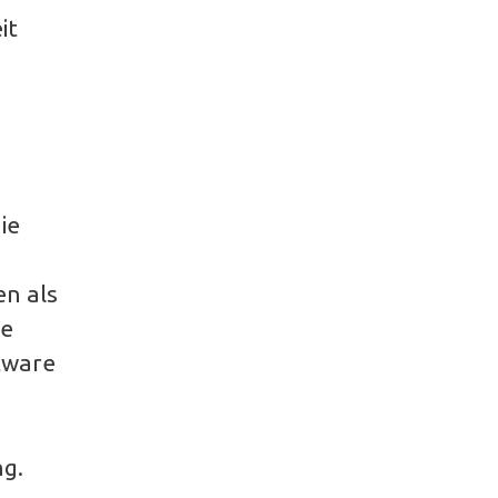
it
ie
en als
ne
ftware
ng.