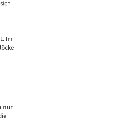
sich
t. Im
löcke
a nur
die