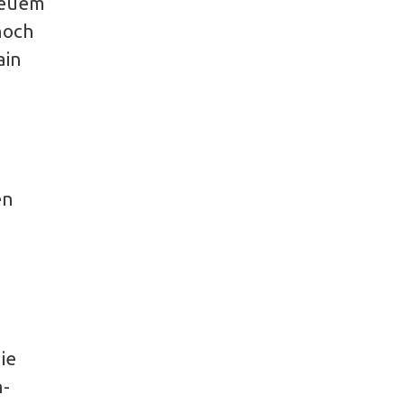
neuem
noch
ain
en
ie
n-