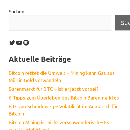
Suchen
Su
Twitter
YouTube
Spotify
Aktuelle Beiträge
Bitcoin rettet die Umwelt – Mining kann Gas aus
Müll in Geld verwandeln
Bärenmarkt für BTC – Ist er jetzt vorbei?
6 Tipps zum Überleben des Bitcoin Bärenmarktes
BTC am Scheideweg – Volatilität im Anmarsch für
Bitcoin
Bitcoin Mining ist nicht verschwenderisch – Es
schafft Wohlstand