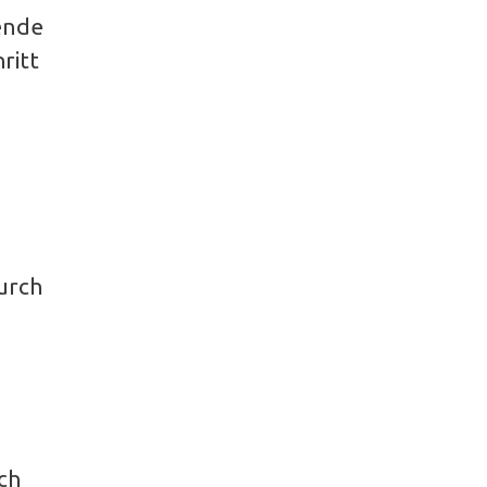
hende
ritt
urch
ch