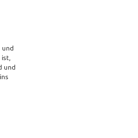
e und
ist,
nd und
ins