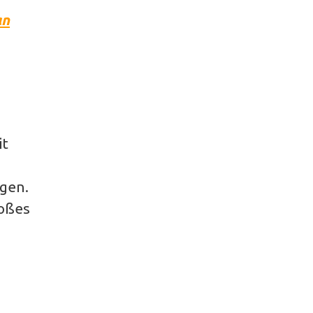
an
it
gen.
roßes