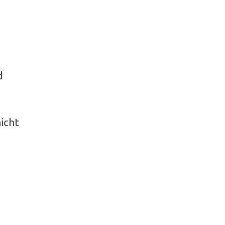
d
icht