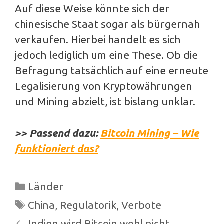
Auf diese Weise könnte sich der
chinesische Staat sogar als bürgernah
verkaufen. Hierbei handelt es sich
jedoch lediglich um eine These. Ob die
Befragung tatsächlich auf eine erneute
Legalisierung von Kryptowährungen
und Mining abzielt, ist bislang unklar.
>> Passend dazu:
Bitcoin Mining – Wie
funktioniert das?
Kategorien
Länder
Schlagwörter
China
,
Regulatorik
,
Verbote
Beitrags-
Indien wird Bitcoin wohl nicht