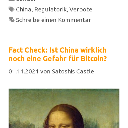
Schlagwörter
China
,
Regulatorik
,
Verbote
Schreibe einen Kommentar
Fact Check: Ist China wirklich
noch eine Gefahr für Bitcoin?
01.11.2021
von
Satoshis Castle