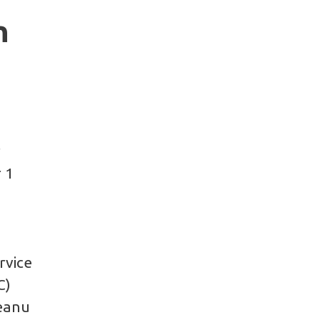
n
r
r 1
rvice
C)
Keanu