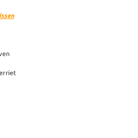
issen
iven
erriet