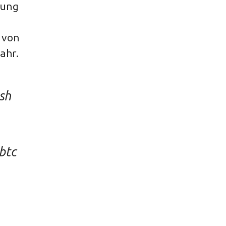
lung
 von
ahr.
ash
btc