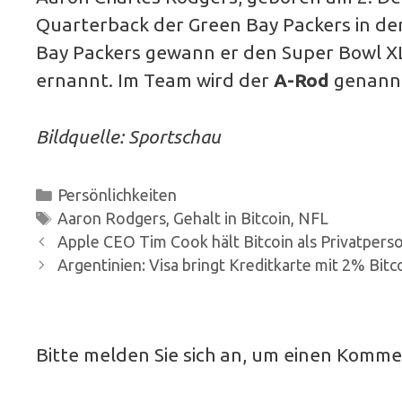
Quarterback der Green Bay Packers in der
Bay Packers gewann er den Super Bowl 
ernannt. Im Team wird der
A-Rod
genann
Bildquelle: Sportschau
Kategorien
Persönlichkeiten
Schlagwörter
Aaron Rodgers
,
Gehalt in Bitcoin
,
NFL
Beitrags-
Apple CEO Tim Cook hält Bitcoin als Privatpers
Navigation
Argentinien: Visa bringt Kreditkarte mit 2% Bit
Bitte melden Sie sich an, um einen Komme