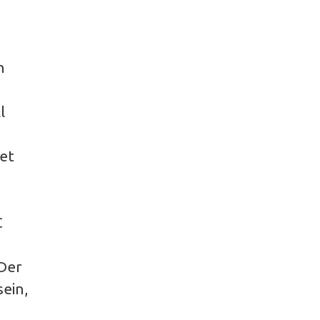
n
l
e
et
C
Der
ein,