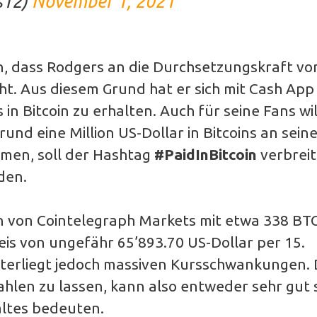
s12)
November 1, 2021
, dass Rodgers an die Durchsetzungskraft vo
eht. Aus diesem Grund hat er sich mit Cash App
n Bitcoin zu erhalten. Auch für seine Fans wil
und eine Million US-Dollar in Bitcoins an sein
men, soll der Hashtag
#PaidInBitcoin
verbreit
den.
ken von Cointelegraph Markets mit etwa 338 BT
is von ungefähr 65’893.70 US-Dollar per 15.
erliegt jedoch massiven Kursschwankungen. 
hlen zu lassen, kann also entweder sehr gut s
altes bedeuten.