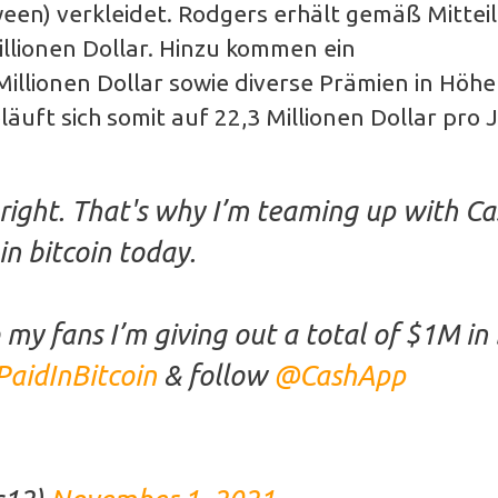
een) verkleidet. Rodgers erhält gemäß Mittei
illionen Dollar. Hinzu kommen ein
illionen Dollar sowie diverse Prämien in Höhe
läuft sich somit auf 22,3 Millionen Dollar pro J
s bright. That's why I’m teaming up with C
in bitcoin today.
my fans I’m giving out a total of $1M in 
PaidInBitcoin
& follow
@CashApp