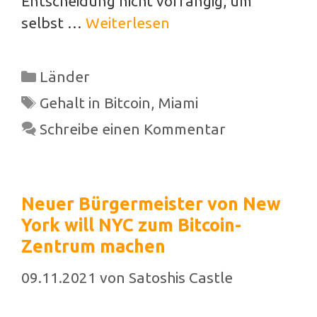
Entscheidung nicht vorrangig, um
selbst …
Weiterlesen
Kategorien
Länder
Schlagwörter
Gehalt in Bitcoin
,
Miami
Schreibe einen Kommentar
Neuer Bürgermeister von New
York will NYC zum Bitcoin-
Zentrum machen
09.11.2021
von
Satoshis Castle