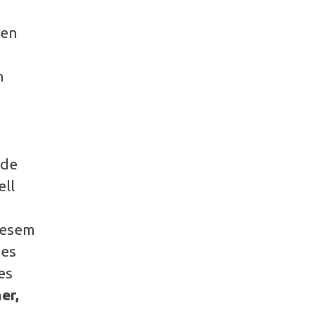
zen
n
nde
ll
iesem
 es
es
er,