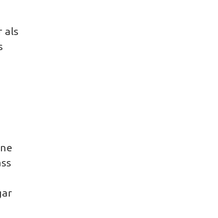
 als
s
ine
ass
gar