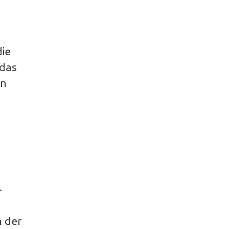
die
 das
rn
e
–
n der