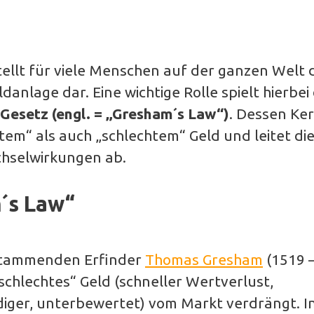
tellt für viele Menschen auf der ganzen Welt 
danlage dar. Eine wichtige Rolle spielt hierbei
Gesetz (engl. = „Gresham´s Law“)
. Dessen Ke
tem“ als auch „schlechtem“ Geld und leitet di
hselwirkungen ab.
´s Law“
 stammenden Erfinder
Thomas Gresham
(1519 
schlechtes“ Geld (schneller Wertverlust,
iger, unterbewertet) vom Markt verdrängt. I