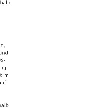
shalb
n,
 und
US-
ung
t im
auf
halb