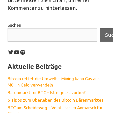
Bitte melden Sie sich an, um einen
Kommentar zu hinterlassen.
Suchen
Su
Twitter
YouTube
Spotify
Aktuelle Beiträge
Bitcoin rettet die Umwelt – Mining kann Gas aus
Müll in Geld verwandeln
Bärenmarkt für BTC – Ist er jetzt vorbei?
6 Tipps zum Überleben des Bitcoin Bärenmarktes
BTC am Scheideweg – Volatilität im Anmarsch für