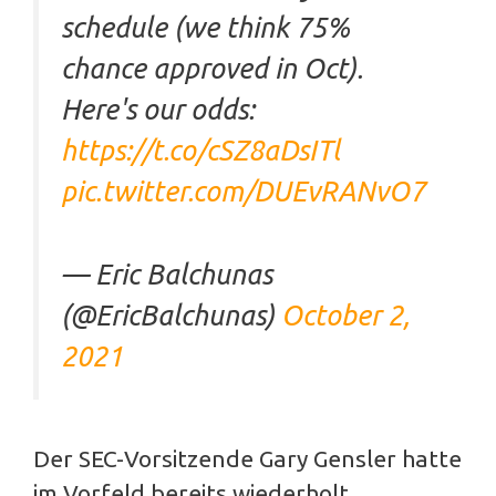
schedule (we think 75%
chance approved in Oct).
Here's our odds:
https://t.co/cSZ8aDsITl
pic.twitter.com/DUEvRANvO7
— Eric Balchunas
(@EricBalchunas)
October 2,
2021
Der SEC-Vorsitzende Gary Gensler hatte
im Vorfeld bereits wiederholt