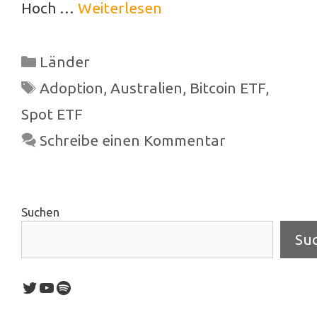
Hoch …
Weiterlesen
Kategorien
Länder
Schlagwörter
Adoption
,
Australien
,
Bitcoin ETF
,
Spot ETF
Schreibe einen Kommentar
Suchen
Su
Twitter
YouTube
Spotify