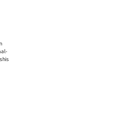
en
al-
shis