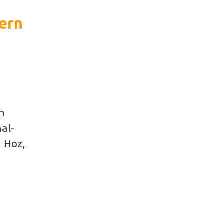
sern
en
al-
a Hoz,