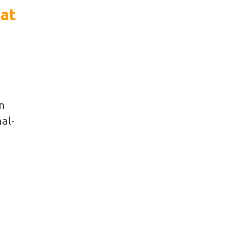
aat
en
al-