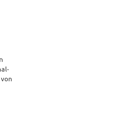
en
al-
 von