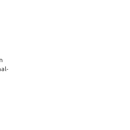
en
al-