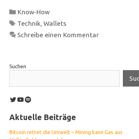
Kategorien
Know-How
Schlagwörter
Technik
,
Wallets
Schreibe einen Kommentar
Suchen
Su
Twitter
YouTube
Spotify
Aktuelle Beiträge
Bitcoin rettet die Umwelt – Mining kann Gas aus