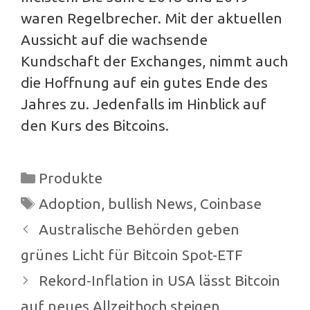
waren Regelbrecher. Mit der aktuellen
Aussicht auf die wachsende
Kundschaft der Exchanges, nimmt auch
die Hoffnung auf ein gutes Ende des
Jahres zu. Jedenfalls im Hinblick auf
den Kurs des Bitcoins.
Kategorien
Produkte
Schlagwörter
Adoption
,
bullish News
,
Coinbase
Beitrags-
Australische Behörden geben
Navigation
grünes Licht für Bitcoin Spot-ETF
Rekord-Inflation in USA lässt Bitcoin
auf neues Allzeithoch steigen